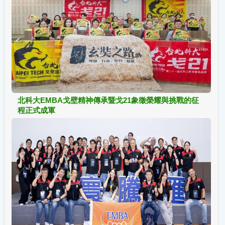
北科大EMBA戈壁精神傳承暨戈21象徵榮耀與挑戰的征
程正式成軍