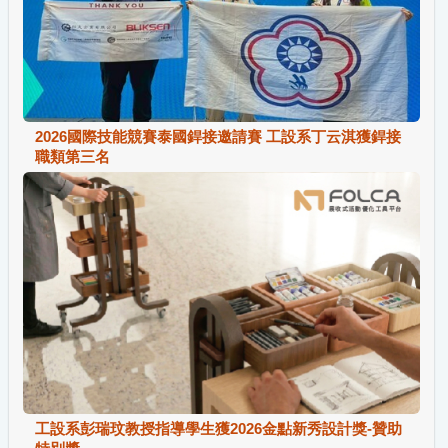
2026國際技能競賽泰國銲接邀請賽 工設系丁云淇獲銲接
職類第三名
工設系彭瑞玟教授指導學生獲2026金點新秀設計獎-贊助