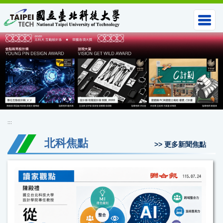
跳
到
主
要
內
容
區
:::
北科焦點
>> 更多新聞焦點