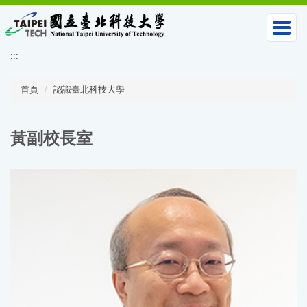
跳
到
主
要
:::
內
容
區
首頁
認識臺北科技大學
黃副校長室