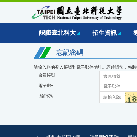
跳
到
主
要
內
認識臺北科大
招生資訊
容
區
忘記密碼
請輸入您的登入帳號和電子郵件地址。經確認後，您將收
會員帳號:
電子郵件:
*
驗證碼
北科大校園地圖
緊急聯絡電話
隱